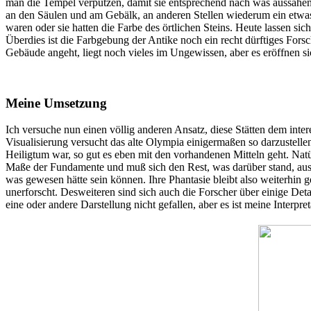
man die Tempel verputzen, damit sie entsprechend nach was aussahen.
an den Säulen und am Gebälk, an anderen Stellen wiederum ein etwas
waren oder sie hatten die Farbe des örtlichen Steins. Heute lassen s
Überdies ist die Farbgebung der Antike noch ein recht dürftiges Forsc
Gebäude angeht, liegt noch vieles im Ungewissen, aber es eröffnen s
Meine Umsetzung
Ich versuche nun einen völlig anderen Ansatz, diese Stätten dem int
Visualisierung versucht das alte Olympia einigermaßen so darzustelle
Heiligtum war, so gut es eben mit den vorhandenen Mitteln geht. Natü
Maße der Fundamente und muß sich den Rest, was darüber stand, aus 
was gewesen hätte sein können. Ihre Phantasie bleibt also weiterhin 
unerforscht. Desweiteren sind sich auch die Forscher über einige Det
eine oder andere Darstellung nicht gefallen, aber es ist meine Interp