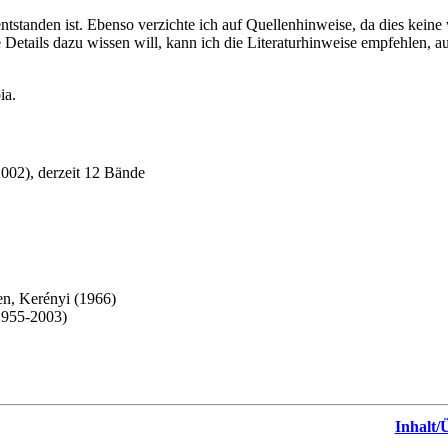
entstanden ist. Ebenso verzichte ich auf Quellenhinweise, da dies keine 
ere Details dazu wissen will, kann ich die Literaturhinweise empfehlen
ia.
002), derzeit 12 Bände
en, Kerényi (1966)
1955-2003)
Inhalt/Ü