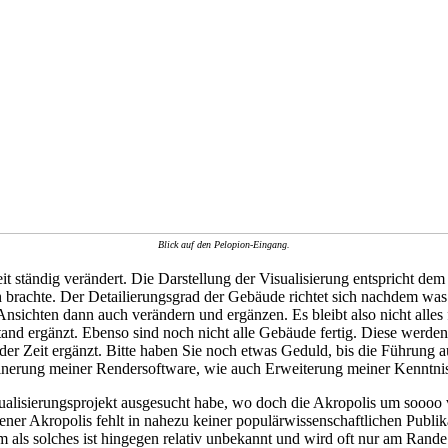
Blick auf den Pelopion-Eingang.
it ständig verändert. Die Darstellung der Visualisierung entspricht d
ch brachte. Der Detailierungsgrad der Gebäude richtet sich nachdem wa
sichten dann auch verändern und ergänzen. Es bleibt also nicht alles 
nd ergänzt. Ebenso sind noch nicht alle Gebäude fertig. Diese werden mi
er Zeit ergänzt. Bitte haben Sie noch etwas Geduld, bis die Führung 
inerung meiner Rendersoftware, wie auch Erweiterung meiner Kenntniss
alisierungsprojekt ausgesucht habe, wo doch die Akropolis um soooo vi
ner Akropolis fehlt in nahezu keiner populärwissenschaftlichen Publik
um als solches ist hingegen relativ unbekannt und wird oft nur am Rand