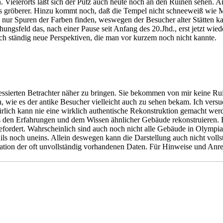
 Vielerorts läßt sich der Putz auch heute noch an den Ruinen sehen. A
 gröberer. Hinzu kommt noch, daß die Tempel nicht schneeweiß wie Ma
ich nur Spuren der Farben finden, weswegen der Besucher alter Stätten 
hungsfeld das, nach einer Pause seit Anfang des 20.Jhd., erst jetzt wi
ich ständig neue Perspektiven, die man vor kurzem noch nicht kannte.
eressierten Betrachter näher zu bringen. Sie bekommen von mir keine Ru
n, wie es der antike Besucher vielleicht auch zu sehen bekam. Ich vers
rlich kann nie eine wirklich authentische Rekonstruktion gemacht werden
den Erfahrungen und dem Wissen ähnlicher Gebäude rekonstruieren. Ein
gefordert. Wahrscheinlich sind auch noch nicht alle Gebäude in Olympi
ails noch uneins. Allein deswegen kann die Darstellung auch nicht voll
retation der oft unvollständig vorhandenen Daten. Für Hinweise und Anr