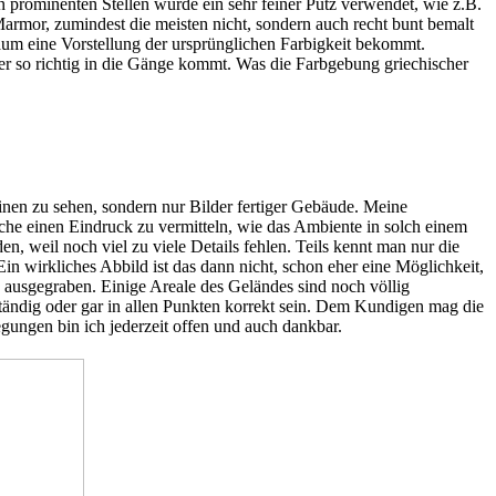
n prominenten Stellen wurde ein sehr feiner Putz verwendet, wie z.B.
rmor, zumindest die meisten nicht, sondern auch recht bunt bemalt
kaum eine Vorstellung der ursprünglichen Farbigkeit bekommt.
eder so richtig in die Gänge kommt. Was die Farbgebung griechischer
inen zu sehen, sondern nur Bilder fertiger Gebäude. Meine
uche einen Eindruck zu vermitteln, wie das Ambiente in solch einem
, weil noch viel zu viele Details fehlen. Teils kennt man nur die
 wirkliches Abbild ist das dann nicht, schon eher eine Möglichkeit,
a ausgegraben. Einige Areale des Geländes sind noch völlig
ständig oder gar in allen Punkten korrekt sein. Dem Kundigen mag die
egungen bin ich jederzeit offen und auch dankbar.